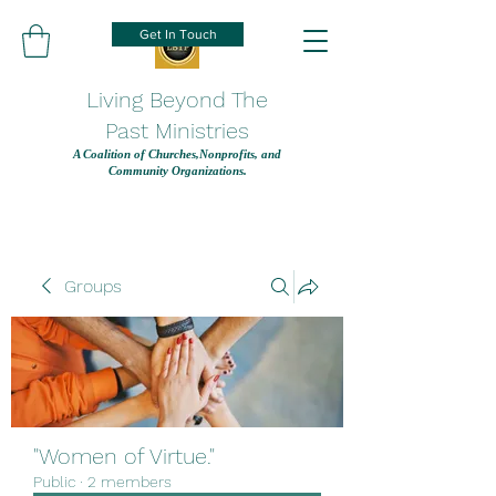
Get In Touch
Living Beyond The
Past Ministries
A Coalition of Churches,Nonprofits, and
Community Organizations.
Groups
"Women of Virtue."
Public
·
2 members