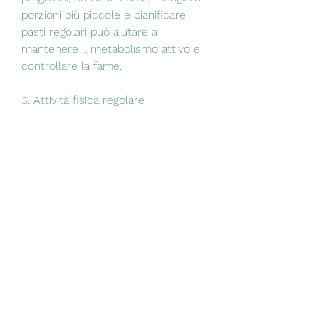
porzioni più piccole e pianificare 
pasti regolari può aiutare a 
mantenere il metabolismo attivo e 
controllare la fame.
3. Attività fisica regolare
L'attività fisica è un componente 
chiave per ridurre il grasso 
corporeo. L'esercizio aerobico, il 
nuoto o il ciclismo, è necessario 
elaborare un piano mirato che 
coinvolga una combinazione di 
alimentazione sana, attività fisica 
regolare e uno stile di vita 
equilibrato. In questo articolo, 
esamineremo i punti chiave per 
elaborare un piano efficace per 
ridurre il grasso corporeo.