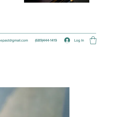
Log In
hepast@gmail.com
(689)444-1419