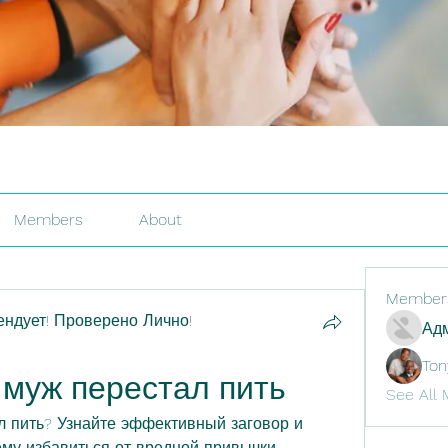
Members
About
Member
ндует! Проверено Лично!
Адм
Ton
 муж перестал пить
See All 
 пить? Узнайте эффективный заговор и 
му избавиться от вредной привычки. 