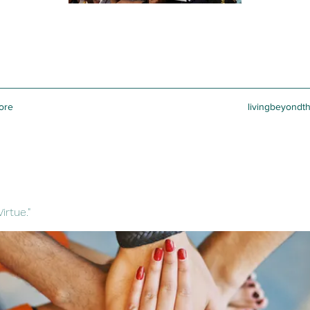
ore
livingbeyondt
irtue."