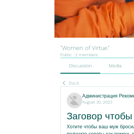
"Women of Virtue."
Public
·
2 members
Discussion
Media
Back
Администрация Рекоме
August 30, 2023
Заговор чтобы
Хотите чтобы ваш муж бросил
получите советы как помочь е