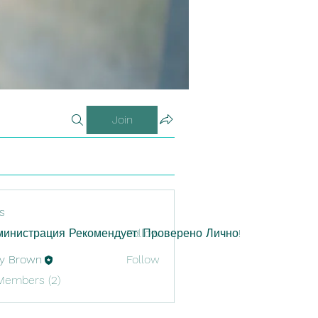
Join
s
инистрация Рекомендует! Проверено Лично!
Follow
y Brown
Follow
Members (2)