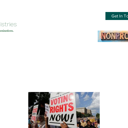
Get In T
stries
nizations.