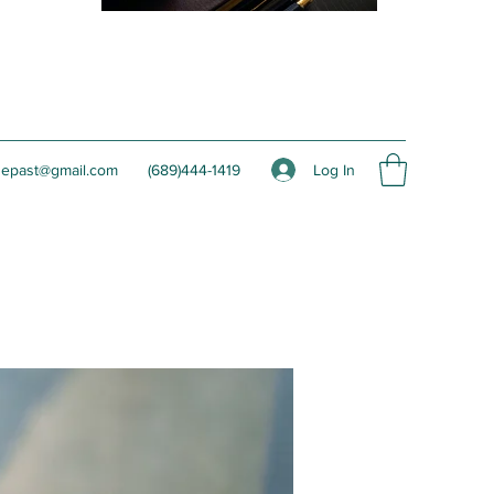
Log In
hepast@gmail.com
(689)444-1419