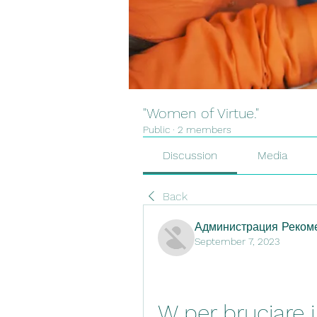
"Women of Virtue."
Public
·
2 members
Discussion
Media
Back
Администрация Рекоме
September 7, 2023
W per bruciare i