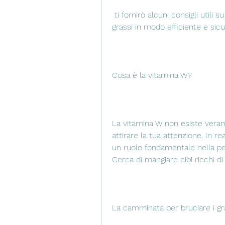
 ti fornirò alcuni consigli utili su come utilizzare la vitamina W per bruciare i 
grassi in modo efficiente e sicu
Cosa è la vitamina W?
La vitamina W non esiste vera
attirare la tua attenzione. In r
un ruolo fondamentale nella perd
Cerca di mangiare cibi ricchi di
La camminata per bruciare i gr