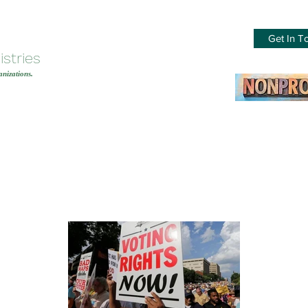
Get In T
stries
nizations.