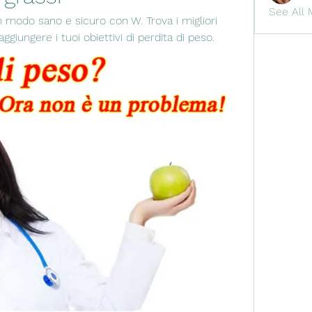
See All 
n modo sano e sicuro con W. Trova i migliori 
aggiungere i tuoi obiettivi di perdita di peso.