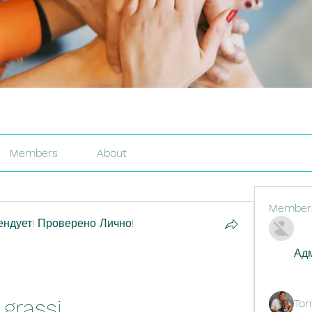
Members
About
Member
ндует! Проверено Лично!
Адм
 grassi
Ton