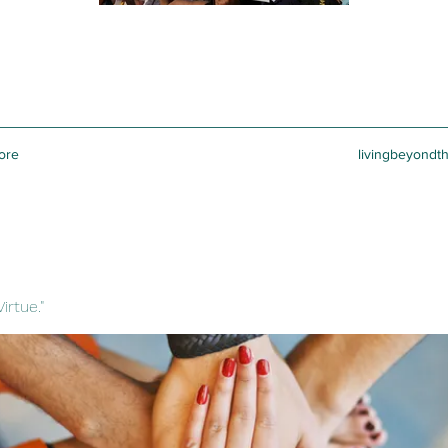
ore
livingbeyondt
irtue."