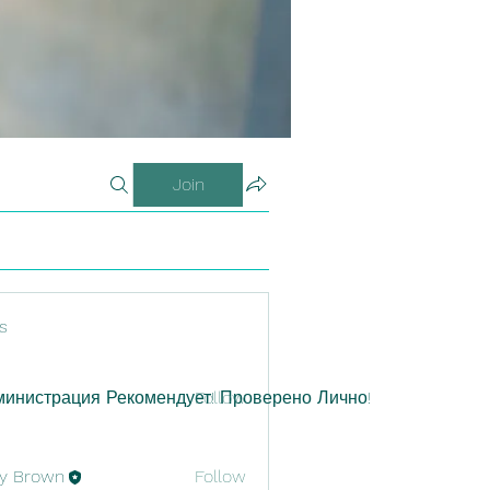
Join
s
инистрация Рекомендует! Проверено Лично!
Follow
y Brown
Follow