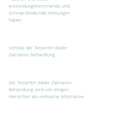
entzündungshemmende und 
schmerzlindernde Wirkungen 
haben. 
Vorteile der Terpentin Bäder 
Zalmanov Behandlung
Die Terpentin Bäder Zalmanov 
Behandlung wird von einigen 
Menschen als wirksame Alternative 
zur konventionellen medizinischen 
Behandlung von 
Wirbelsäulenbrüchen angesehen. 
Einige behaupten, auch bekannt als 