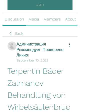
Join
Discussion
Media
Members
About
Back
Администрация
Рекомендует! Проверено
Лично!
September 15, 2023
Terpentin Bäder 
Zalmanov 
Behandlung von 
Wirbelsäulenbruc