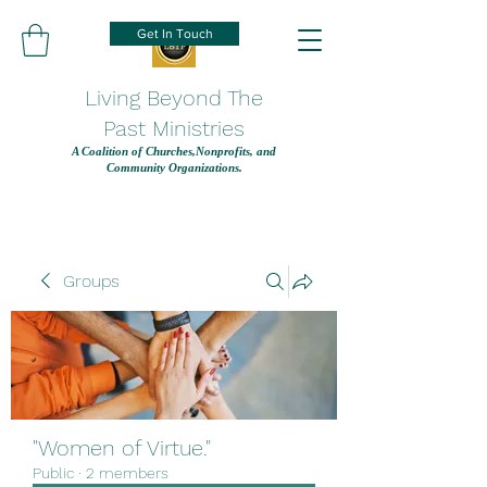
Get In Touch
Living Beyond The
Past Ministries
A Coalition of Churches,Nonprofits, and
Community Organizations.
Groups
"Women of Virtue."
Public
·
2 members