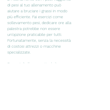
di pesi al tuo allenamento può 
aiutare a bruciare i grassi in modo 
più efficiente. Fai esercizi come 
sollevamento pesi, dedicare ore alla 
palestra potrebbe non essere 
un'opzione praticabile per tutti. 
Fortunatamente, senza la necessità 
di costosi attrezzi o macchine 
specializzate.
Esempi di allenamenti ad alta 
intensità
Ci sono diversi esercizi che 
possono essere eseguiti per 
bruciare i grassi in soli 20 minuti. 
Ecco alcuni esempi: