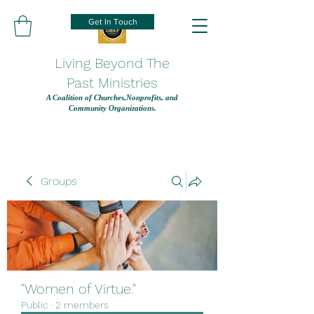
Get In Touch
Living Beyond The
Past Ministries
A Coalition of Churches,Nonprofits, and
Community Organizations.
Groups
"Women of Virtue."
Public
·
2 members